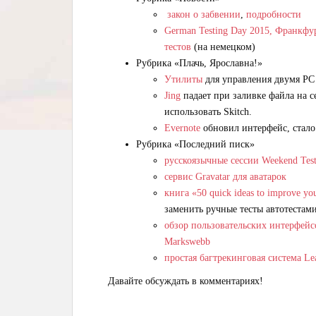
закон о забвении
,
подробности
German Testing Day 2015, Франкфу
тестов
(на немецком)
Рубрика «Плачь, Ярославна!»
Утилиты
для управления двумя PC
Jing
падает при заливке файла на с
использовать Skitch.
Evernote
обновил интерфейс, стал
Рубрика «Последний писк»
русскоязычные сессии Weekend Tes
сервис Gravatar для аватарок
книга «50 quick ideas to improve you
заменить ручные тесты автотестам
обзор пользовательских интерфейс
Markswebb
простая багтрекинговая система Le
Давайте обсуждать в комментариях!