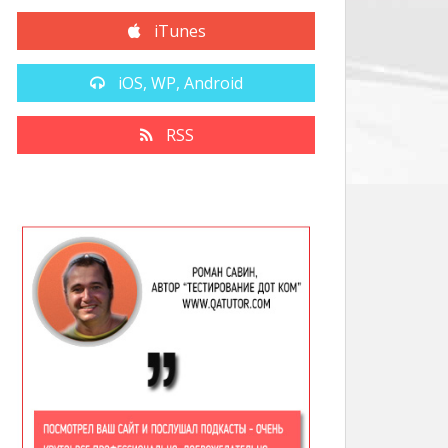
iTunes
iOS, WP, Android
RSS