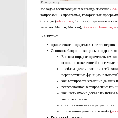
Молодой тестировщик Александр Лысенко (
@a_
вопросами. В программе, которую вел программи
Солнцев (
@asolntsev
, Эстония) принимали учас
качеству Mail.ru, Москва),
Алексей Виноградов
В выпуске:
приветствие и представление экспертов
Основное блюдо — вопросы «подрастающ
В каком порядке применять техни
основное поведение бизнес-модели
проблема декомпозиции требовани
переплетённые функциональности
как тестировать хранение данных 
регрессионное тестирование: как из
как часть нужно добавлять новые 
выбирать тесты?
отчёт о выполнении регрессионног
применение priority и severity (
док
Рубрика «Новости»