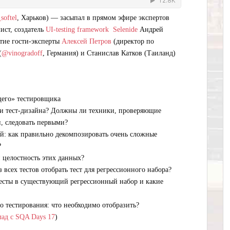
softel
, Харьков) — засыпал в прямом эфире экспертов
ст, создатель
UI-testing framework Selenide
Андрей
тие гости-эксперты
Алексей Петров
(директор по
(
@vinogradoff
, Германия) и Станислав Катков (Таиланд)
его» тестировщика
ки тест-дизайна? Должны ли техники, проверяющие
, следовать первыми?
й: как правильно декомпозировать очень сложные
?
и целостность этих данных?
 всех тестов отобрать тест для регрессионного набора?
тесты в существующий регрессионный набор и какие
о тестирования: что необходимо отобразить?
лад с SQA Days 17
)