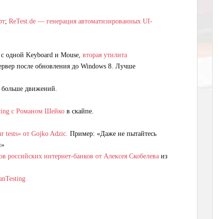
рт
;
ReTest.de — генерация автоматизированных UI-
 с одной Keyboard и Mouse,
вторая утилита
ервер после обновления до Windows 8. Лучше
о больше движений.
ting с Романом Шейко
в скайпе.
r tests» от Gojko Adzic.
Пример: «Даже не пытайтесь
и»
ов российских интернет-банков от Алексея Скобелева
из
anTesting