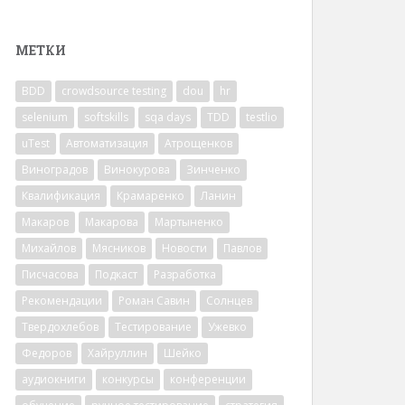
МЕТКИ
BDD
crowdsource testing
dou
hr
selenium
softskills
sqa days
TDD
testlio
uTest
Автоматизация
Атрощенков
Виноградов
Винокурова
Зинченко
Квалификация
Крамаренко
Ланин
Макаров
Макарова
Мартыненко
Михайлов
Мясников
Новости
Павлов
Писчасова
Подкаст
Разработка
Рекомендации
Роман Савин
Солнцев
Твердохлебов
Тестирование
Ужевко
Федоров
Хайруллин
Шейко
аудиокниги
конкурсы
конференции