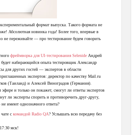
 экспериментальный формат выпуска. Такого формата не
тоже! Абсолютная новинка года! Более того, впервые в
но не переживайте — про тестирование будем говорить
стного
фреймворка для UI-тестирования Selenide
Андрей
 будет набирающийся опыта тестировщик Александр
сы для других гостей — экспертов в области
риглашенных экспертов: директор по качеству Mail.ru
тков (Таиланд) и Алексей Виноградов (Германия).
 эфире и только он покажет, смогут ли ответы экспертов
нут ли эксперты спорить и противоречить друг-другу,
р не имеют однозначного ответа?
 чате с
командой Radio QA
? Услышать всю передачу без
17:30 мск!