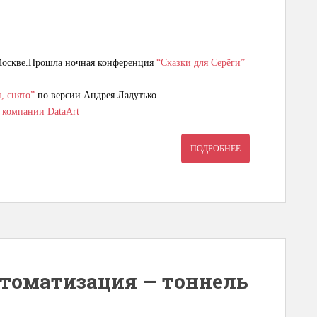
оскве.Прошла ночная конференция
“Сказки для Серёги”
, снято”
по версии Андрея Ладутько.
т компании DataArt
ПОДРОБНЕЕ
втоматизация — тоннель