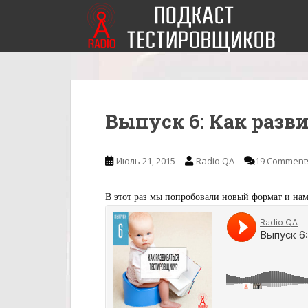
S
k
i
p
t
o
m
Выпуск 6: Как разв
a
i
n
Июль 21, 2015
Radio QA
19 Comment
c
o
n
В этот раз мы попробовали новый формат и нам
t
e
n
t