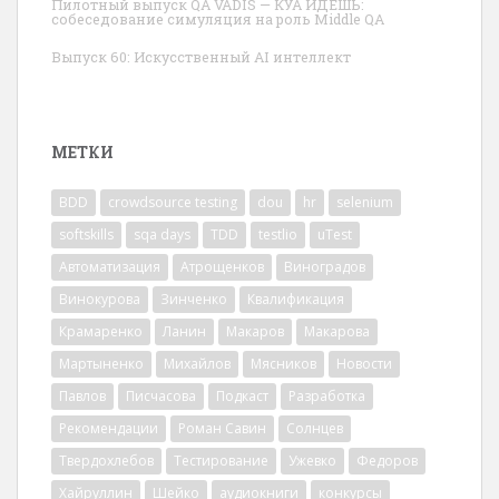
Пилотный выпуск QA VADIS — КУА ИДЁШЬ:
собеседование симуляция на роль Middle QA
Выпуск 60: Искусственный AI интеллект
МЕТКИ
BDD
crowdsource testing
dou
hr
selenium
softskills
sqa days
TDD
testlio
uTest
Автоматизация
Атрощенков
Виноградов
Винокурова
Зинченко
Квалификация
Крамаренко
Ланин
Макаров
Макарова
Мартыненко
Михайлов
Мясников
Новости
Павлов
Писчасова
Подкаст
Разработка
Рекомендации
Роман Савин
Солнцев
Твердохлебов
Тестирование
Ужевко
Федоров
Хайруллин
Шейко
аудиокниги
конкурсы