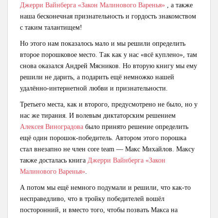
Джерри Вайнберга «Закон Малинового Варенья»
, а также
наша бесконечная признательность и гордость знакомством
с таким талантищем!
Но этого нам показалось мало и мы решили определить
второе порошковое место. Так как у нас «всё куплено», там
снова оказался Андрей Мясников. Но вторую книгу мы ему
решили не дарить, а подарить ещё немножко нашей
удалённо-интернетной любви и признательности.
Третьего места, как и второго, предусмотрено не было, но у
нас же тирания. И волевым диктаторским решением
Алексея Виноградова
было принято решение определить
ещё один порошок-победитель. Автором этого порошка
стал внезапно не член core team — Макс Михайлов. Максу
также досталась книга
Джерри Вайнберга «Закон
Малинового Варенья»
.
А потом мы ещё немного подумали и решили, что как-то
несправедливо, что в тройку победителей вошёл
посторонний, и вместо того, чтобы позвать Макса на