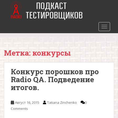
S
k
i
p
t
TOGGLE
o
m
a
Метка: конкурсы
i
n
c
Конкурс порошков про
o
n
Radio QA. Подведение
t
итогов.
e
n
t
Август 16, 2015
Tatiana Zinchenko
0
Comments