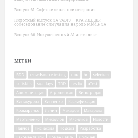
Выпуск 61: Софтскильная психотерапия
Пилотный выпуск QA VADIS — КУА ИДЁШЬ:
собеседование симуляция на роль Middle QA
Выпуск 60: Искусственный AI интеллект
МЕТКИ
BDD
crowdsource testing
dou
hr
selenium
softskills
sqa days
TDD
testlio
uTest
Автоматизация
Атрощенков
Виноградов
Винокурова
Зинченко
Квалификация
Крамаренко
Ланин
Макаров
Макарова
Мартыненко
Михайлов
Мясников
Новости
Павлов
Писчасова
Подкаст
Разработка
Рекомендации
Роман Савин
Солнцев