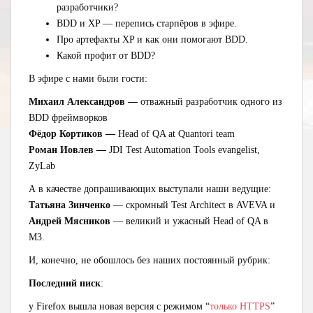
разработчики?
BDD и XP — перепись старпёров в эфире.
Про артефакты XP и как они помогают BDD.
Какой профит от BDD?
В эфире с нами были гости:
Михаил Александров —
отважный разработчик одного из
BDD фреймворков
Фёдор Кортиков —
Head of QA at Quantori team
Роман Иовлев —
JDI Test Automation Tools evangelist,
ZyLab
А в качестве допрашивающих выступали наши ведущие:
Татьяна Зинченко
— скромный Test Architect в AVEVA и
Андрей Мясников
— великий и ужасный Head of QA в
M3.
И, конечно, не обошлось без наших постоянный рубрик:
Последний писк
:
у Firefox вышла новая версия с режимом “
только HTTPS
”