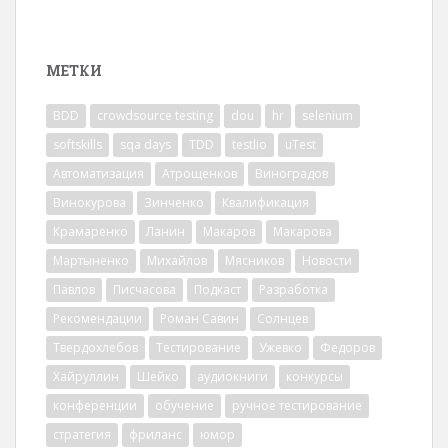
МЕТКИ
BDD
crowdsource testing
dou
hr
selenium
softskills
sqa days
TDD
testlio
uTest
Автоматизация
Атрощенков
Виноградов
Винокурова
Зинченко
Квалификация
Крамаренко
Ланин
Макаров
Макарова
Мартыненко
Михайлов
Мясников
Новости
Павлов
Писчасова
Подкаст
Разработка
Рекомендации
Роман Савин
Солнцев
Твердохлебов
Тестирование
Ужевко
Федоров
Хайруллин
Шейко
аудиокниги
конкурсы
конференции
обучение
ручное тестирование
стратегия
фриланс
юмор