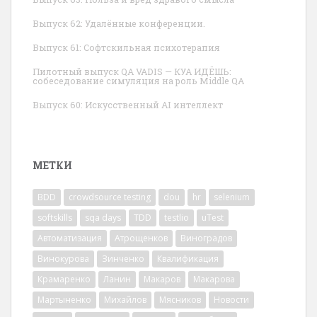
Выпуск 62: Удалённые конференции.
Выпуск 61: Софтскильная психотерапия
Пилотный выпуск QA VADIS — КУА ИДЁШЬ:
собеседование симуляция на роль Middle QA
Выпуск 60: Искусственный AI интеллект
МЕТКИ
BDD
crowdsource testing
dou
hr
selenium
softskills
sqa days
TDD
testlio
uTest
Автоматизация
Атрощенков
Виноградов
Винокурова
Зинченко
Квалификация
Крамаренко
Ланин
Макаров
Макарова
Мартыненко
Михайлов
Мясников
Новости