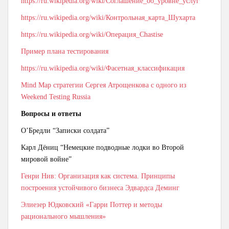
https://ru.wikipedia.org/wiki/Соглашение_об_уровне_услуг
https://ru.wikipedia.org/wiki/Контрольная_карта_Шухарта
https://ru.wikipedia.org/wiki/Операция_Chastise
Пример плана тестирования
https://ru.wikipedia.org/wiki/Фасетная_классификация
Mind Map стратегии Сергея Атрощенкова с одного из
Weekend Testing Russia
Вопросы и ответы
О’Бредли “Записки солдата”
Карл Дёниц “Немецкие подводные лодки во Второй
мировой войне”
Генри Нив: Организация как система. Принципы
построения устойчивого бизнеса Эдвардса Деминг
Элиезер Юдковский «Гарри Поттер и методы
рационального мышления»