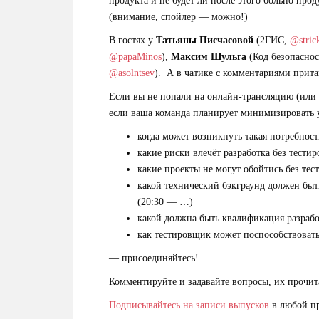
продукта и не будет ли после этого больно про
(внимание, спойлер — можно!)
В гостях у
Татьяны Писчасовой
(2ГИС,
@stric
@papaMinos
),
Максим Шульга
(Код безопасно
@asolntsev
). А в чатике с комментариями прит
Если вы не попали на онлайн-трансляцию (или 
если ваша команда планирует минимизировать у
когда может возникнуть такая потребнос
какие риски влечёт разработка без тест
какие проекты не могут обойтись без те
какой технический бэкграунд должен быть
(20:30 — …)
какой должна быть квалификация разрабо
как тестировщик может поспособствовать
— присоединяйтесь!
Комментируйте и задавайте вопросы, их прочи
Подписывайтесь на записи выпусков
в любой пр