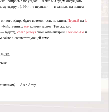
ь эти вопросы? Не угадали! А что мы будем обсуждать —
мому эфиру :-). Или не первыми — в записи, на нашем
живого эфира будет возможность повлиять
Первый
на
le
и убийственных
мая
комментариев. Тем же, кто
 — будет!),
cheap jerseys
свои комментарии
Taekwon-Do
и
м сайте в соответствующей теме.
 (МСК).
чате!
ситкомом) — Ant’s Army.