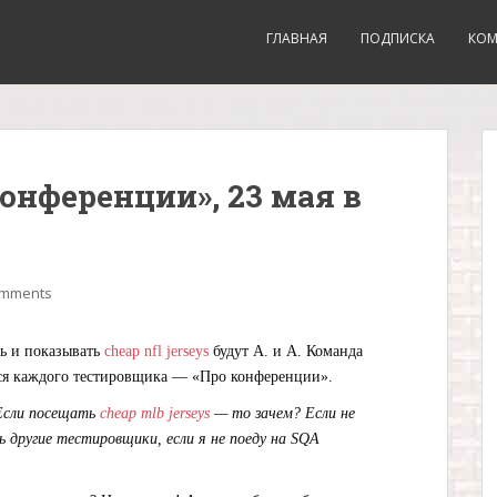
ГЛАВНАЯ
ПОДПИСКА
КО
онференции», 23 мая в
omments
ть и показывать
cheap nfl jerseys
будут А. и А. Команда
ся каждого тестировщика — «Про конференции».
Если посещать
cheap mlb jerseys
— то зачем? Если не
другие тестировщики, если я не поеду на SQA