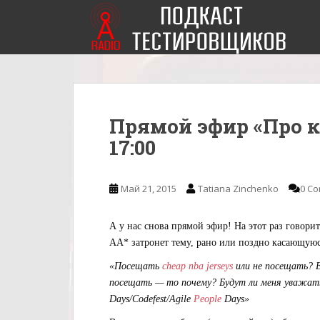
S
k
i
p
t
o
m
Прямой эфир «Про к
a
i
17:00
n
c
o
Май 21, 2015
Tatiana Zinchenko
0 C
n
t
А у нас снова прямой эфир! На этот раз говори
e
АА* затронет тему, рано или поздно касающую
n
«Посещать
cheap nba jerseys
или не посещать? 
t
посещать — то почему? Будут ли меня уважать 
Days/Codefest/Agile
People
Days»