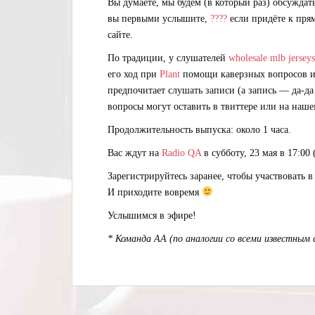
Вы думаете, мы будем (в который раз) обсуждат
вы первыми услышите,
????
если придёте к пря
сайте.
По традиции, у слушателей
wholesale mlb jerseys
его ход при
Plant
помощи каверзных вопросов 
предпочитает слушать записи (а запись — да-да
вопросы могут оставить в твиттере или на наше
Продолжительность выпуска: около 1 часа.
Вас ждут на
Radio QA
в субботу, 23 мая в 17:00
Зарегистрируйтесь заранее, чтобы участвовать в 
И приходите вовремя
Услышимся в эфире!
* Команда АА (по аналогии со всеми известным 