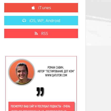
iTunes
iOS, WP, Android
RSS