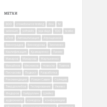
МЕТКИ
BDD
crowdsource testing
dou
hr
selenium
softskills
sqa days
TDD
testlio
uTest
Автоматизация
Атрощенков
Виноградов
Винокурова
Зинченко
Квалификация
Крамаренко
Ланин
Макаров
Макарова
Мартыненко
Михайлов
Мясников
Новости
Павлов
Писчасова
Подкаст
Разработка
Рекомендации
Роман Савин
Солнцев
Твердохлебов
Тестирование
Ужевко
Федоров
Хайруллин
Шейко
аудиокниги
конкурсы
конференции