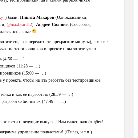
дукту, тестировщикам, да и самим разработчикам
ky_
) были:
Никита Макаров
(Одноклассники,
сти,
@maxbeard12
),
Андрей Солнцев
(Codeborne,
аились остальные
хотите ещё раз пережить те прекрасные минуты), а также
частие тестировщиков в проекте и вы хотите узнать:
ть (4:56 — …)
ировщиков (11:28 — …)
стировщиков (15:00 — …)
 у проекта, чтобы начать работать без тестировщиков
тчика и как её наработать (28:39 — …)
 разработке без нянек (47:49 — …)
тают гости и ведущие выпуска! Нам важен ваш фидбек!
ограмме управление подкастами! (iTunes, и т.п.)