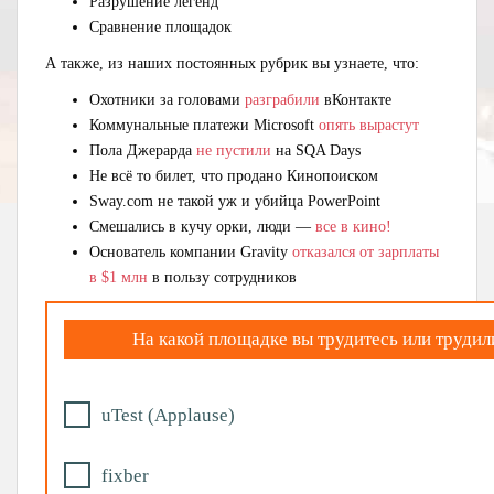
Разрушение легенд
Сравнение площадок
А также, из наших постоянных рубрик вы узнаете, что:
Охотники за головами
разграбили
вКонтакте
Коммунальные платежи Microsoft
опять вырастут
Пола Джерарда
не пустили
на SQA Days
Не всё то билет, что продано Кинопоиском
Sway.com не такой уж и убийца PowerPoint
Смешались в кучу орки, люди —
все в кино!
Основатель компании Gravity
отказался от зарплаты
в $1 млн
в пользу сотрудников
На какой площадке вы трудитесь или труди
uTest (Applause)
fixber