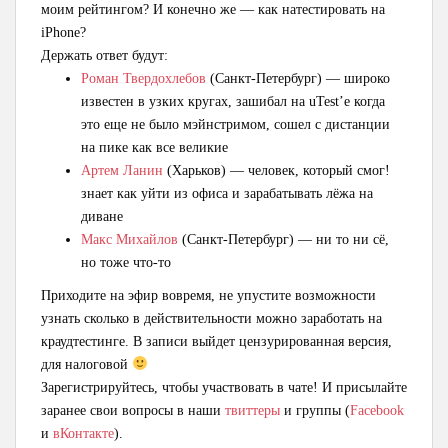
моим рейтингом? И конечно же — как натестировать на
iPhone?
Держать ответ будут:
Роман Твердохлебов
(Санкт-Петербург) — широко
известен в узких кругах, зашибал на uTest’е когда
это еще не было мэйнстримом, сошел с дистанции
на пике как все великие
Артем Ланин
(Харьков) — человек, который смог!
знает как уйти из офиса и зарабатывать лёжа на
диване
Макс Михайлов
(Санкт-Петербург) — ни то ни сё,
но тоже что-то
Приходите на эфир вовремя, не упустите возможности
узнать сколько в действительности можно заработать на
краудтестинге. В записи выйдет цензурированная версия,
для налоговой
Зарегистрируйтесь, чтобы участвовать в чате! И присылайте
заранее свои вопросы в наши
твиттеры
и группы (
Facebook
и
вКонтакте
).