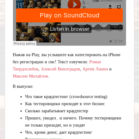
Нажав на Play, вы услышите как натестировать на iPhone
без регистрации и смс! Текст озвучили:
Роман
Твердохлебов
,
Алексей Виноградов
,
Артем Ланин
и
Максим Михайлов
.
В выпуске:
Что такое краудтестинг (crowdsource testing)
Как тестировщики приходят в этот бизнес
Сколько зарабатывает краудтестер
Пришел, увидел.. и ничего. Почему тестировщики
не только приходят, но и уходят
Что, кроме денег, дает краудтестинг