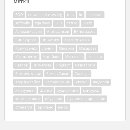
МЕТКИ
BDD
crowdsource testing
dou
hr
selenium
softskills
sqa days
TDD
testlio
uTest
Автоматизация
Атрощенков
Виноградов
Винокурова
Зинченко
Квалификация
Крамаренко
Ланин
Макаров
Макарова
Мартыненко
Михайлов
Мясников
Новости
Павлов
Писчасова
Подкаст
Разработка
Рекомендации
Роман Савин
Солнцев
Твердохлебов
Тестирование
Ужевко
Федоров
Хайруллин
Шейко
аудиокниги
конкурсы
конференции
обучение
ручное тестирование
стратегия
фриланс
юмор