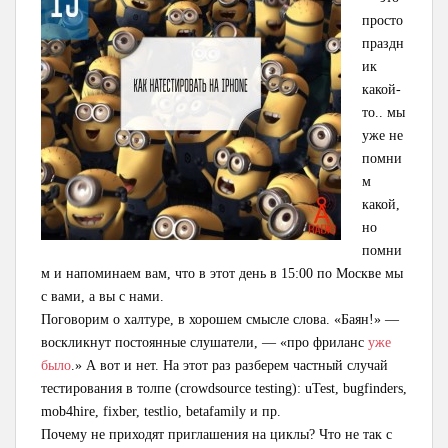
просто
праздн
ик
какой-
то.. мы
уже не
помни
м
какой,
но
помни
м и напоминаем вам, что в этот день в 15:00 по Москве мы
с вами, а вы с нами.
Поговорим о халтуре, в хорошем смысле слова. «Баян!» —
воскликнут постоянные слушатели, — «про фриланс
уже
было
.» А вот и нет. На этот раз разберем частный случай
тестирования в толпе (crowdsource testing): uTest, bugfinders,
mob4hire, fixber, testlio, betafamily и пр.
Почему не приходят приглашения на циклы? Что не так с