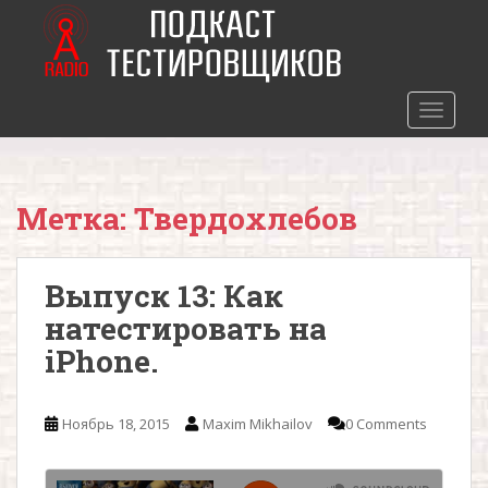
S
k
i
p
t
TOGGLE
o
m
a
Метка: Твердохлебов
i
n
c
Выпуск 13: Как
o
n
натестировать на
t
iPhone.
e
n
t
Ноябрь 18, 2015
Maxim Mikhailov
0 Comments