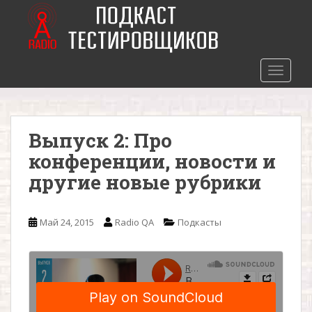
S
k
i
p
t
TOGGLE
o
m
a
Выпуск 2: Про
i
n
конференции, новости и
c
другие новые рубрики
o
n
t
Май 24, 2015
Radio QA
Подкасты
e
n
t