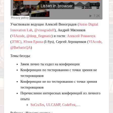
Участвовали ведущие Алексей Виноградов (
Justso Digital
Innovation Lab
,
@vinogradoff
), Андрей Мясников
(
VIAcode
,
@deep_flegmatic
) и гости:
Алексей Романчук
(
2ГИС)
,
Юлия Ерина
(I-Sys), Сергей Атрощенков (
VIAcode
,
@BarbaricQA
)
Темы беседы:
Зачем лично ты ездил на конференции
Конференции по тестированию с точки зрения не
тестировщиков
Конференции не по тестированию с точки зрения
тестировщиков
Перечисление интересных конференций из личного
опыта
SoCraTes
,
ULCAMP
,
CodeFest
,…