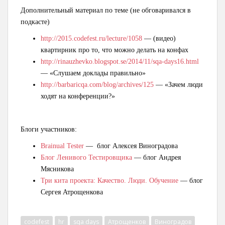
Дополнительный материал по теме (не обговаривался в
подкасте)
http://2015.codefest.ru/lecture/1058
— (видео)
квартирник про то, что можно делать на конфах
http://rinauzhevko.blogspot.se/2014/11/sqa-days16.html
— «Слушаем доклады правильно»
http://barbaricqa.com/blog/archives/125
— «Зачем люди
ходят на конференции?»
Блоги участников:
Brainual Tester
— блог Алексея Виноградова
Блог Ленивого Тестировщика
— блог Андрея
Мясникова
Три кита проекта: Качество. Люди. Обучение
— блог
Сергея Атрощенкова
codefest
hr
sqa days
Атрощенков
Виноградов