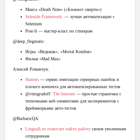
Манга «Death Note» («Блокнот смерти»)
Selenide Framework
— лучше автоматизации с
Selenium
Post-It — мастер-класс по стикерам
@deep_flegmatic:
Игры: «Ведьмак», «Mortal Kombat»
Фильм «Mad Max»
Алексей Романчук:
Hamms
— сервис имитации серверных ошибок и
плохого коннекта для автоматизированных тестов
@vinogradoff:
The-Internet
— простые странички с
типичными веб-элементами для экспериментов с
фреймворками авто-тестов
@BarbaricQA:
LingualLeo помогает найти работу
своим уволенным
сотрудникам