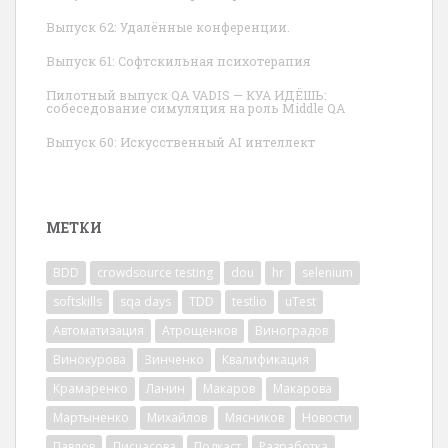
Выпуск 62: Удалённые конференции.
Выпуск 61: Софтскильная психотерапия
Пилотный выпуск QA VADIS — КУА ИДЁШЬ:
собеседование симуляция на роль Middle QA
Выпуск 60: Искусственный AI интеллект
МЕТКИ
BDD
crowdsource testing
dou
hr
selenium
softskills
sqa days
TDD
testlio
uTest
Автоматизация
Атрощенков
Виноградов
Винокурова
Зинченко
Квалификация
Крамаренко
Ланин
Макаров
Макарова
Мартыненко
Михайлов
Мясников
Новости
Павлов
Писчасова
Подкаст
Разработка