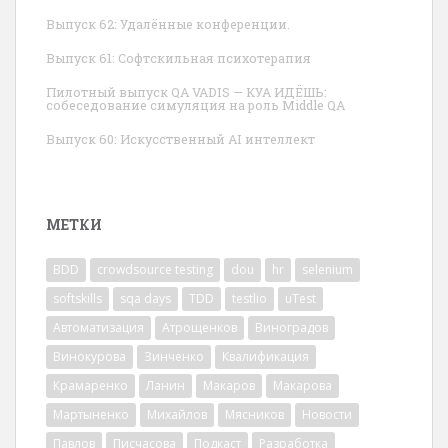
Выпуск 62: Удалённые конференции.
Выпуск 61: Софтскильная психотерапия
Пилотный выпуск QA VADIS — КУА ИДЁШЬ:
собеседование симуляция на роль Middle QA
Выпуск 60: Искусственный AI интеллект
МЕТКИ
BDD
crowdsource testing
dou
hr
selenium
softskills
sqa days
TDD
testlio
uTest
Автоматизация
Атрощенков
Виноградов
Винокурова
Зинченко
Квалификация
Крамаренко
Ланин
Макаров
Макарова
Мартыненко
Михайлов
Мясников
Новости
Павлов
Писчасова
Подкаст
Разработка