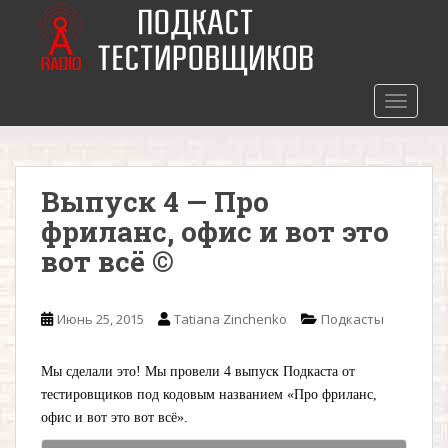
S
k
i
p
t
TOGGLE
o
m
a
Выпуск 4 — Про
i
n
фриланс, офис и вот это
c
вот всё ©
o
n
t
Июнь 25, 2015
Tatiana Zinchenko
Подкасты
e
n
Мы сделали это! Мы провели 4 выпуск Подкаста от
t
тестировщиков под кодовым названием «Про фриланс,
офис и вот это вот всё».