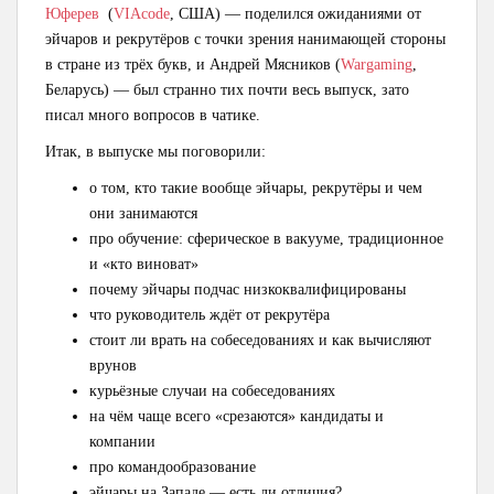
Юферев
(
VIAcode
, США) — поделился ожиданиями от
эйчаров и рекрутёров с точки зрения нанимающей стороны
в стране из трёх букв, и Андрей Мясников (
Wargaming
,
Беларусь) — был странно тих почти весь выпуск, зато
писал много вопросов в чатике.
Итак, в выпуске мы поговорили:
о том, кто такие вообще эйчары, рекрутёры и чем
они занимаются
про обучение: сферическое в вакууме, традиционное
и «кто виноват»
почему эйчары подчас низкоквалифицированы
что руководитель ждёт от рекрутёра
стоит ли врать на собеседованиях и как вычисляют
врунов
курьёзные случаи на собеседованиях
на чём чаще всего «срезаются» кандидаты и
компании
про командообразование
эйчары на Западе — есть ли отличия?