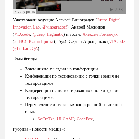
Участвовали ведущие Алексей Виноградов (
Justso Digital
Innovation Lab
,
@vinogradoff
), Андрей Мясников
(
VIAcode
,
@deep_flegmatic
) и гости:
Алексей Романчук
(
2ГИС)
,
Юлия Ерина
(I-Sys), Сергей Атрощенков (
VIAcode
,
@BarbaricQA
)
Темы беседы:
Зачем лично ты ездил на конференции
Конференции по тестированию с точки зрения не
тестировщиков
Конференции не по тестированию с точки зрения
тестировщиков
Перечисление интересных конференций из личного
опыта
SoCraTes
,
ULCAMP
,
CodeFest
,…
Рубрика «Новости месяца»: