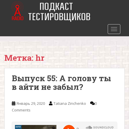
S
k
i
p
t
TOGGLE
o
m
a
Метка: hr
i
n
c
Выпуск 55: А голову ты
o
n
в айти не забыл?
t
e
n
Январь 29, 2020
Tatiana Zinchenko
0
t
Comments