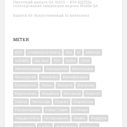
Пилотный выпуск QA VADIS — КУА ИДЁШЬ:
собеседование симуляция на роль Middle QA
Выпуск 60: Искусственный AI интеллект
МЕТКИ
BDD
crowdsource testing
dou
hr
selenium
softskills
sqa days
TDD
testlio
uTest
Автоматизация
Атрощенков
Виноградов
Винокурова
Зинченко
Квалификация
Крамаренко
Ланин
Макаров
Макарова
Мартыненко
Михайлов
Мясников
Новости
Павлов
Писчасова
Подкаст
Разработка
Рекомендации
Роман Савин
Солнцев
Твердохлебов
Тестирование
Ужевко
Федоров
Хайруллин
Шейко
аудиокниги
конкурсы