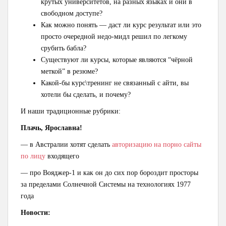
крутых университетов, на разных языках и они в
свободном доступе?
Как можно понять — даст ли курс результат или это
просто очередной недо-мидл решил по легкому
срубить бабла?
Существуют ли курсы, которые являются “чёрной
меткой” в резюме?
Какой-бы курс\тренинг не связанный с айти, вы
хотели бы сделать, и почему?
И наши традиционные рубрики:
Плачь, Ярославна!
— в Австралии хотят сделать
авторизацию на порно сайты
по лицу
входящего
— про Вояджер-1 и как он до сих пор бороздит просторы
за пределами Солнечной Системы на технологиях 1977
года
Новости: