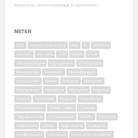
Выпуск 60: Искусственный AI интеллект
МЕТКИ
BDD
crowdsource testing
dou
hr
selenium
softskills
sqa days
TDD
testlio
uTest
Автоматизация
Атрощенков
Виноградов
Винокурова
Зинченко
Квалификация
Крамаренко
Ланин
Макаров
Макарова
Мартыненко
Михайлов
Мясников
Новости
Павлов
Писчасова
Подкаст
Разработка
Рекомендации
Роман Савин
Солнцев
Твердохлебов
Тестирование
Ужевко
Федоров
Хайруллин
Шейко
аудиокниги
конкурсы
конференции
обучение
ручное тестирование