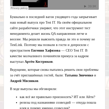
Буквально в последний вагон уходящего года запрыгивает
наш новый выпуск про Test IT. На своём официальном
сайте разработчики уверяют, что этот инструмент тест
менеджмента делает жизнь QA направления легче и
веселее. Мы решили выяснить правда ли это и почему не
TestLink. Поэтому мы позвали в гости и допросили с
пристрастием
Евгения Хафизова
— СЕО Test IT. В
качестве молчаливого починятеля примуса за кадром
выступал
Артём Кострюков
.
Ведущими, которые снова пытались решить свои проблемы
за счёт приглашённых гостей, были:
Татьяна Зинченко
и
Андрей Мясников
.
В ходе выпуска мы обговорили:
как всё же правильно произносить? ИТ или Айти?
релизы под названиями созвездий — откуда пошла
идея и почему именно созвездия?