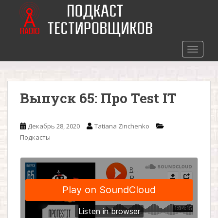
S
k
i
p
t
TOGGLE
o
m
a
Выпуск 65: Про Test IT
i
n
c
Декабрь 28, 2020
Tatiana Zinchenko
o
Подкасты
n
t
e
n
t