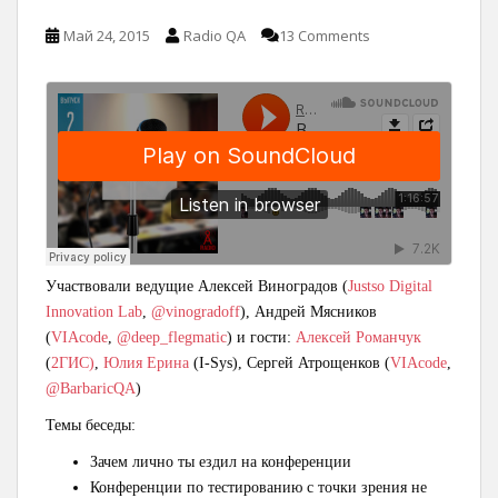
Май 24, 2015
Radio QA
13 Comments
Участвовали ведущие Алексей Виноградов (
Justso Digital
Innovation Lab
,
@vinogradoff
), Андрей Мясников
(
VIAcode
,
@deep_flegmatic
) и гости:
Алексей Романчук
(
2ГИС)
,
Юлия Ерина
(I-Sys), Сергей Атрощенков (
VIAcode
,
@BarbaricQA
)
Темы беседы:
Зачем лично ты ездил на конференции
Конференции по тестированию с точки зрения не