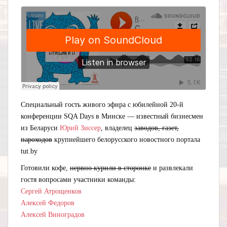
Специальный гость живого эфира с юбилейной 20-й
конференции SQA Days в Минске — известный бизнесмен
из Беларуси
Юрий Зиссер
, владелец
заводов, газет,
пароходов
крупнейшего белорусского новостного портала
tut.by
Готовили кофе,
нервно курили в сторонке
и развлекали
гостя вопросами участники команды:
Сергей Атрощенков
Алексей Федоров
Алексей Виноградов