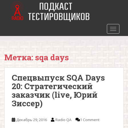
S
k
i
p
t
TOGGLE
o
m
a
Метка: sqa days
i
n
c
Спецвыпуск SQA Days
o
n
20: Стратегический
t
заказчик (live, Юрий
e
Зиссер)
n
t
Декабрь 29, 2016
Radio QA
1 Comment