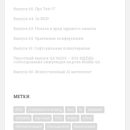
Выпуск 65: Про Test IT
Выпуск 64: За BDD!
Выпуск 63: Польза и вред здравого смысла
Выпуск 62: Удалённые конференции.
Выпуск 61: Софтскильная психотерапия
Пилотный выпуск QA VADIS — КУА ИДЁШЬ:
собеседование симуляция на роль Middle QA
Выпуск 60: Искусственный AI интеллект
МЕТКИ
BDD
crowdsource testing
dou
hr
selenium
softskills
sqa days
TDD
testlio
uTest
Автоматизация
Атрощенков
Виноградов