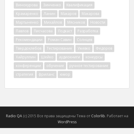
Винокурова
Зинченко
Квалификация
Крамаренко
Ланин
Макаров
Макарова
Мартыненко
Михайлов
Мясников
Новости
Павлов
Писчасова
Подкаст
Разработка
Рекомендации
Роман Савин
Солнцев
Твердохлебов
Тестирование
Ужевко
Федоров
Хайруллин
Шейко
аудиокниги
конкурсы
конференции
обучение
ручное тестирование
стратегия
фриланс
юмор
Radio QA
(с) 2015 Все права защищены Тема от
Colorlib
. Работает на
WordPress