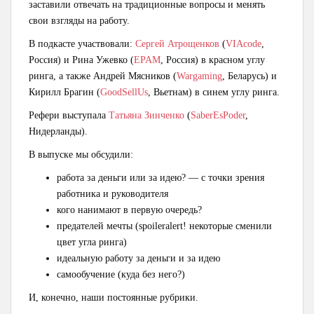
заставили отвечать на традиционные вопросы и менять
свои взгляды на работу.
В подкасте участвовали:
Сергей Атрощенков
(
VIAcode
,
Россия) и Рина Ужевко (
EPAM
, Россия) в красном углу
ринга, а также
Андрей Мясников (
Wargaming
, Беларусь) и
Кирилл Брагин (
GoodSellUs
, Вьетнам) в синем углу ринга.
Рефери выступала
Татьяна Зинченко
(
SaberEsPoder
,
Нидерланды).
В выпуске мы обсудили:
работа за деньги или за идею? — с точки зрения
работника и руководителя
кого нанимают в первую очередь?
предателей мечты (spoileralert! некоторые сменили
цвет угла ринга)
идеальную работу за деньги и за идею
самообучение (куда без него?)
И, конечно, наши постоянные рубрики.