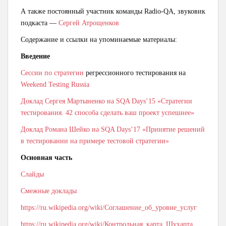
А также постоянный участник команды Radio-QA, звуковик
подкаста —
Сергей Атрощенков
Содержание и ссылки на упоминаемые материалы:
Введение
Сессии по стратегии
регрессионного тестирования на
Weekend Testing Russia
Доклад Сергея Мартыненко на SQA Days’15 «
Стратегии
тестирования. 42 способа сделать ваш проект успешнее»
Доклад Романа Шейко на SQA Days’17 «
Принятие решений
в тестировании на примере тестовой стратегии»
Основная часть
Слайды
Смежные доклады
https://ru.wikipedia.org/wiki/Соглашение_об_уровне_услуг
https://ru.wikipedia.org/wiki/Контрольная_карта_Шухарта