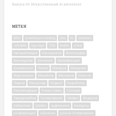
Выпуск 60: Искусственный AI интеллект
МЕТКИ
BDD
crowdsource testing
dou
hr
selenium
softskills
sqa days
TDD
testlio
uTest
Автоматизация
Атрощенков
Виноградов
Винокурова
Зинченко
Квалификация
Крамаренко
Ланин
Макаров
Макарова
Мартыненко
Михайлов
Мясников
Новости
Павлов
Писчасова
Подкаст
Разработка
Рекомендации
Роман Савин
Солнцев
Твердохлебов
Тестирование
Ужевко
Федоров
Хайруллин
Шейко
аудиокниги
конкурсы
конференции
обучение
ручное тестирование