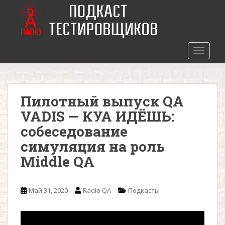
S
k
i
p
t
TOGGLE
o
m
a
Пилотный выпуск QA
i
n
VADIS — КУА ИДЁШЬ:
c
собеседование
o
симуляция на роль
n
t
Middle QA
e
n
t
Май 31, 2020
Radio QA
Подкасты