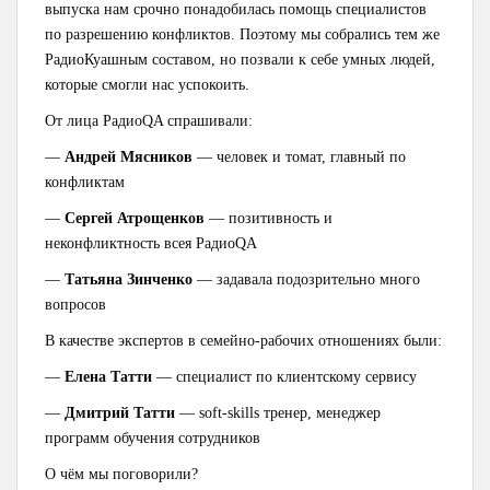
выпуска нам срочно понадобилась помощь специалистов
по разрешению конфликтов. Поэтому мы собрались тем же
РадиоКуашным составом, но позвали к себе умных людей,
которые смогли нас успокоить.
От лица РадиоQA спрашивали:
—
Андрей Мясников
— человек и томат, главный по
конфликтам
—
Сергей Атрощенков
— позитивность и
неконфликтность всея РадиоQA
—
Татьяна Зинченко
— задавала подозрительно много
вопросов
В качестве экспертов в семейно-рабочих отношениях были:
—
Елена Татти
— специалист по клиентскому сервису
—
Дмитрий Татти
— soft-skills тренер, менеджер
программ обучения сотрудников
О чём мы поговорили?