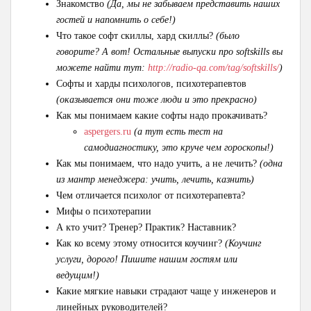
Знакомство
(Да, мы не забываем представить наших
гостей и напомнить о себе!
)
Что такое софт скиллы, хард скиллы?
(было
говорите? А вот! Остальные выпуски про softskills вы
можете найти тут:
http://radio-qa.com/tag/softskills/
)
Софты и харды психологов, психотерапевтов
(оказывается они тоже люди и это прекрасно)
Как мы понимаем какие софты надо прокачивать?
aspergers.ru
(а тут есть тест на
самодиагностику, это круче чем гороскопы!)
Как мы понимаем, что надо учить, а не лечить?
(одна
из мантр менеджера: учить, лечить, казнить)
Чем отличается психолог от психотерапевта?
Мифы о психотерапии
А кто учит? Тренер? Практик? Наставник?
Как ко всему этому относится коучинг?
(Коучинг
услуги, дорого! Пишите нашим гостям или
ведущим!)
Какие мягкие навыки страдают чаще у инженеров и
линейных руководителей?