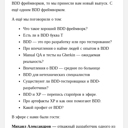
BDD фреймворков, то мы принесли вам новый выпуск. С
ещё одним BDD фреймворком.
А ещё мы поговорили о том:
Что такое хороший BDD фреймворк?
Есть ли в BDD буква Т
BDD — это про разработку или про тестирование?
Про впечатления о найме людей с опытом в BDD
Manual QA и тесты на Gherkin — ожидаемая
реальность?
Впечатления о BDD — среднее по больнице
BDD для нетехнических специалистов
Существуют ли BDD-тестировщики и BDD-
разработчики?
BDD и XP — перепись старпёров в эфире.
Про артефакты XP и как они помогают BDD.
Какой профит от BDD?
В эфире с нами были гости:
Михаил Александров —
отважный разработчик одного из