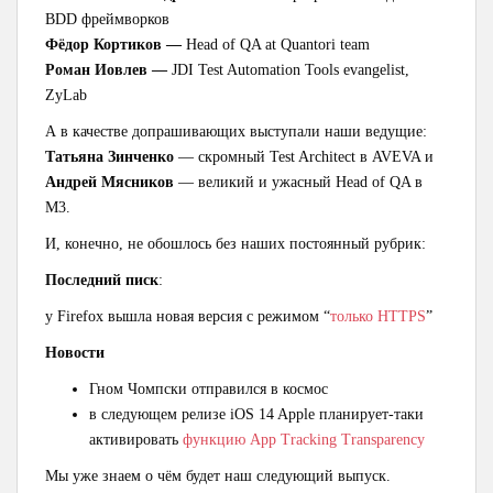
BDD фреймворков
Фёдор Кортиков —
Head of QA at Quantori team
Роман Иовлев —
JDI Test Automation Tools evangelist,
ZyLab
А в качестве допрашивающих выступали наши ведущие:
Татьяна Зинченко
— скромный Test Architect в AVEVA и
Андрей Мясников
— великий и ужасный Head of QA в
M3.
И, конечно, не обошлось без наших постоянный рубрик:
Последний писк
:
у Firefox вышла новая версия с режимом “
только HTTPS
”
Новости
Гном Чомпски отправился в космос
в следующем релизе iOS 14 Apple планирует-таки
активировать
функцию App Tracking Transparency
Мы уже знаем о чём будет наш следующий выпуск.