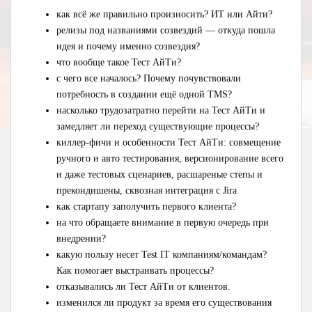
как всё же правильно произносить? ИТ или Айти?
релизы под названиями созвездий — откуда пошла
идея и почему именно созвездия?
что вообще такое Тест АйТи?
с чего все началось? Почему почувствовали
потребность в создании ещё одной TMS?
насколько трудозатратно перейти на Тест АйТи и
замедляет ли переход существующие процессы?
киллер-фичи и особенности Тест АйТи: совмещение
ручного и авто тестирования, версионирование всего
и даже тестовых сценариев, расшареные степы и
прекондишены, сквозная интеграция с Jira
как стартапу заполучить первого клиента?
на что обращаете внимание в первую очередь при
внедрении?
какую пользу несет Test IT компаниям/командам?
Как помогает выстраивать процессы?
отказывались ли Тест АйТи от клиентов.
изменился ли продукт за время его существования