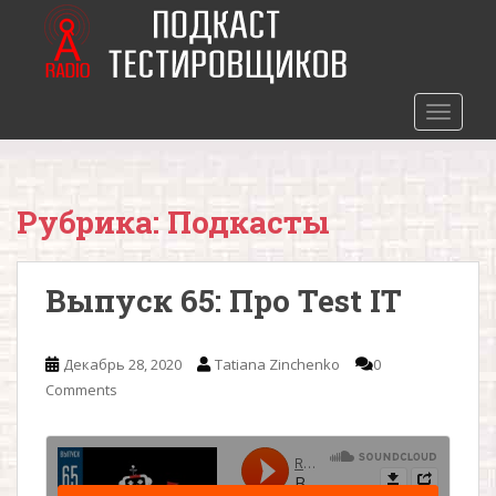
S
k
i
p
t
TOGGLE
o
m
a
Рубрика: Подкасты
i
n
c
Выпуск 65: Про Test IT
o
n
t
Декабрь 28, 2020
Tatiana Zinchenko
0
e
Comments
n
t