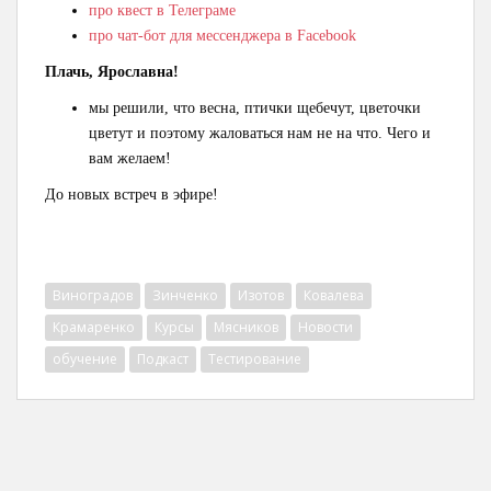
про квест в Телеграме
про чат-бот для мессенджера в Facebook
Плачь, Ярославна!
мы решили, что весна, птички щебечут, цветочки
цветут и поэтому жаловаться нам не на что. Чего и
вам желаем!
До новых встреч в эфире!
Виноградов
Зинченко
Изотов
Ковалева
Крамаренко
Курсы
Мясников
Новости
обучение
Подкаст
Тестирование