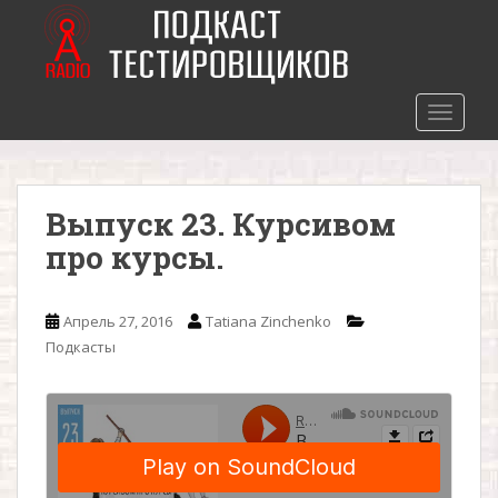
S
k
i
p
t
TOGGLE
o
m
a
Выпуск 23. Курсивом
i
n
про курсы.
c
o
n
Апрель 27, 2016
Tatiana Zinchenko
t
Подкасты
e
n
t