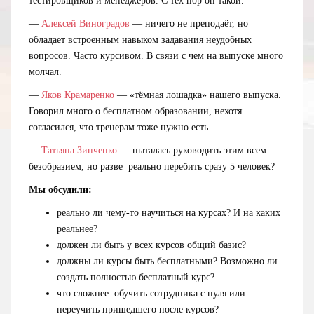
тестировщиков и менеджеров. С тех пор он такой.
—
Алексей Виноградов
— ничего не преподаёт, но
обладает встроенным навыком задавания неудобных
вопросов. Часто курсивом. В связи с чем на выпуске много
молчал.
—
Яков Крамаренко
— «тёмная лошадка» нашего выпуска.
Говорил много о бесплатном образовании, нехотя
согласился, что тренерам тоже нужно есть.
—
Татьяна Зинченко
— пыталась руководить этим всем
безобразием, но разве реально перебить сразу 5 человек?
Мы обсудили:
реально ли чему-то научиться на курсах? И на каких
реальнее?
должен ли быть у всех курсов общий базис?
должны ли курсы быть бесплатными? Возможно ли
создать полностью бесплатный курс?
что сложнее: обучить сотрудника с нуля или
переучить пришедшего после курсов?