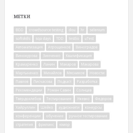
МЕТКИ
BDD
crowdsource testing
dou
hr
selenium
softskills
sqa days
TDD
testlio
uTest
Автоматизация
Атрощенков
Виноградов
Винокурова
Зинченко
Квалификация
Крамаренко
Ланин
Макаров
Макарова
Мартыненко
Михайлов
Мясников
Новости
Павлов
Писчасова
Подкаст
Разработка
Рекомендации
Роман Савин
Солнцев
Твердохлебов
Тестирование
Ужевко
Федоров
Хайруллин
Шейко
аудиокниги
конкурсы
конференции
обучение
ручное тестирование
стратегия
фриланс
юмор