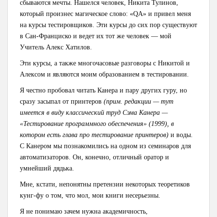
сбываются мечты. Нашелся человек, Никита Тулинов,
который произнес магическое слово: «QA» и привел меня
на курсы тестировщиков. Эти курсы до сих пор существуют
в Сан-Франциско и ведет их тот же человек — мой
Учитель Алекс Хатилов.
Эти курсы, а также многочасовые разговоры с Никитой и
Алексом и являются моим образованием в тестировании.
Я честно пробовал читать Канера и пару других гуру, но
сразу засыпал от принтеров
(прим. редакции — тут
имеется в виду классический труд Сэма Канера —
«Тестирование программного обеспечения» (1999), в
котором есть глава про тестирование принтеров)
и воды.
С Канером мы познакомились на одном из семинаров для
автоматизаторов. Он, конечно, отличный оратор и
умнейший дядька.
Мне, кстати, непонятны претензии некоторых теоретиков
кунг-фу о том, что мол, мои книги несерьезны.
Я не понимаю зачем нужна академичность,