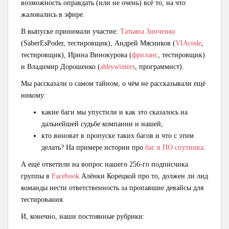
возможность оправдать (или не очень) всё то, на что
жаловались в эфире.
В выпуске принимали участие:
Татьяна Зинченко
(SaberEsPoder, тестировщик), Андрей Мясников (
VIAcode
,
тестировщик), Ирина Винокурова (
фриланс
, тестировщик)
и Владимир Дорошенко (
abbywinters
, программист).
Мы рассказали о самом тайном, о чём не рассказывали ещё
никому:
какие баги мы упустили и как это сказалось на
дальнейшей судьбе компании и нашей;
кто виноват в пропуске таких багов и что с этим
делать? На примере истории про
баг в ПО спутника
.
А ещё ответили на вопрос нашего 256-го подписчика
группы в
Facebook
Алёнки Корецкой про то, должен ли лид
команды нести ответственность за пропавшие девайсы для
тестирования.
И, конечно, наши постоянные рубрики: