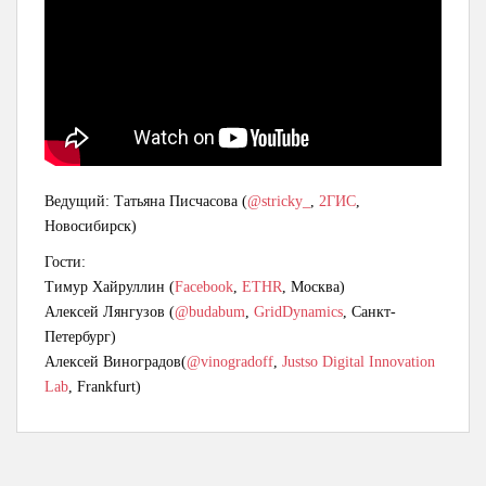
Ведущий: Татьяна Писчасова (
@stricky_
,
2ГИС
,
Новосибирск)
Гости:
Тимур Хайруллин (
Facebook
,
ETHR
, Москва)
Алексей Лянгузов (
@budabum
,
GridDynamics
, Санкт-
Петербург)
Алексей Виноградов(
@vinogradoff
,
Justso Digital Innovation
Lab
, Frankfurt)