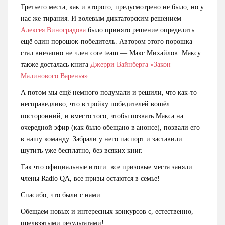
Третьего места, как и второго, предусмотрено не было, но у
нас же тирания. И волевым диктаторским решением
Алексея Виноградова
было принято решение определить
ещё один порошок-победитель. Автором этого порошка
стал внезапно не член core team — Макс Михайлов. Максу
также досталась книга
Джерри Вайнберга «Закон
Малинового Варенья»
.
А потом мы ещё немного подумали и решили, что как-то
несправедливо, что в тройку победителей вошёл
посторонний, и вместо того, чтобы позвать Макса на
очередной эфир (как было обещано в анонсе), позвали его
в нашу команду. Забрали у него паспорт и заставили
шутить уже бесплатно, без всяких книг.
Так что официальные итоги: все призовые места заняли
члены Radio QA, все призы остаются в семье!
Спасибо, что были с нами.
Обещаем новых и интересных конкурсов с, естественно,
предвзятыми результатами!