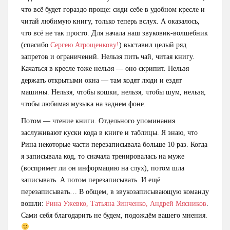
что всё будет гораздо проще: сиди себе в удобном кресле и
читай любимую книгу, только теперь вслух. А оказалось,
что всё не так просто. Для начала наш звуковик-волшебник
(спасибо
Сергею Атрощенкову!
) выставил целый ряд
запретов и ограничений. Нельзя пить чай, читая книгу.
Качаться в кресле тоже нельзя — оно скрипит. Нельзя
держать открытыми окна — там ходят люди и ездят
машины. Нельзя, чтобы кошки, нельзя, чтобы шум, нельзя,
чтобы любимая музыка на заднем фоне.
Потом — чтение книги. Отдельного упоминания
заслуживают куски кода в книге и таблицы. Я знаю, что
Рина некоторые части перезаписывала больше 10 раз. Когда
я записывала код, то сначала тренировалась на муже
(воспримет ли он информацию на слух), потом шла
записывать. А потом перезаписывать. И ещё
перезаписывать… В общем, в звукозаписывающую команду
вошли:
Рина Ужевко, Татьяна Зинченко, Андрей Мясников
.
Сами себя благодарить не будем, подождём вашего мнения.