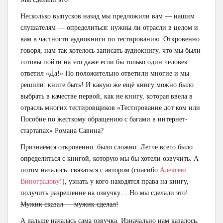
Несколько выпусков назад мы предложили вам — нашим
слушателям — определиться: нужны ли отрасли в целом и
вам в частности аудиокниги по тестированию. Откровенно
говоря, нам так хотелось записать аудиокнигу, что мы были
готовы пойти на это даже если бы только один человек
ответил «Да!» Но положительно ответили многие и мы
решили: книге быть! И какую же ещё книгу можно было
выбрать в качестве первой, как не книгу, которая ввела в
отрасль многих тестировщиков «Тестирование дот ком или
Пособие по жесткому обращению с багами в интернет-
стартапах» Романа Савина?
Признаемся откровенно: было сложно. Легче всего было
определиться с книгой, которую мы бы хотели озвучить. А
потом началось: связаться с автором (спасибо
Алексею
Виноградову
!), узнать у кого находятся права на книгу,
получить разрешение на озвучку… Но мы сделали это!
Мужик сказал — мужик сделал!
А дальше началась сама озвучка. Изначально нам казалось,