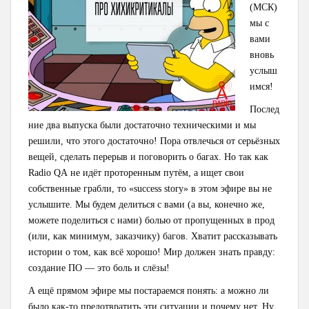
(МСК)
мы с
вами
вновь
услыш
имся!
Послед
ние два выпуска были достаточно техническими и мы
решили, что этого достаточно! Пора отвлечься от серьёзных
вещей, сделать перерыв и поговорить о багах. Но так как
Radio QА не идёт проторенным путём, а ищет свои
собственные грабли, то «success story» в этом эфире вы не
услышите. Мы будем делиться с вами (а вы, конечно же,
можете поделиться с нами) болью от пропущенных в прод
(или, как минимум, заказчику) багов. Хватит рассказывать
истории о том, как всё хорошо! Мир должен знать правду:
создание ПО — это боль и слёзы!
А ещё прямом эфире мы постараемся понять: а можно ли
было как-то предотвратить эти ситуации и почему нет. Ну