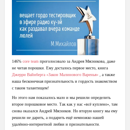
146%
core team
проголосовало за Андрея Мясникова, даже
не читая порошки. Ему досталось первое место, книга
Джерри Вайнберга «Закон Малинового Варенья»
, а также
наша бесконечная признательность и гордость знакомством
с таким талантищем!
Но этого нам показалось мало и мы решили определить
второе порошковое место. Так как у нас «всё куплено», там
снова оказался Андрей Мясников. Но вторую книгу мы ему
решили не дарить, а подарить ещё немножко нашей
удалённо-интернетной любви и признательности.