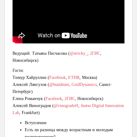
Ведущий: Татьяна Писчасова (
@stricky_
,
2ГИС
,
Новосибирск)
Гости:
Тимур Хайруллин (
Facebook
,
ETHR
, Москва)
Алексей Лянгузов (
@budabum
,
GridDynamics
, Санкт-
Петербург)
Елена Романчук (
Facebook
,
2ГИС
, Новосибирск)
Алексей Виноградов (
@vinogradoff
,
Justso Digital Innovation
Lab
, Frankfurt)
Вступление
Есть ли разница между возрастным и молодым
тестировщиком?