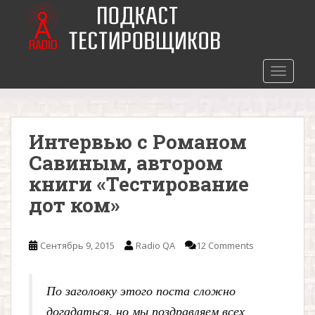
S
k
i
p
t
TOGGLE
o
m
a
Главная
Интервью с Романом
i
n
Савиным, автором
c
книги «Тестирование
o
дот ком»
n
t
e
Сентябрь 9, 2015
Radio QA
12 Comments
n
t
По заголовку этого поста сложно
догадаться, но мы поздравляем всех