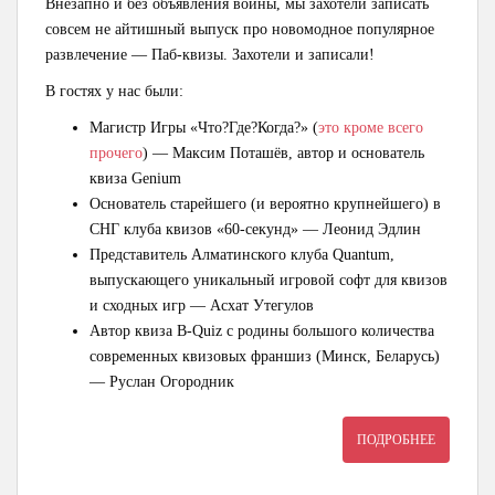
Внезапно и без объявления войны, мы захотели записать
совсем не айтишный выпуск про новомодное популярное
развлечение — Паб-квизы. Захотели и записали!
В гостях у нас были:
Магистр Игры «Что?Где?Когда?» (
это кроме всего
прочего
) — Максим Поташёв, автор и основатель
квиза Genium
Основатель старейшего (и вероятно крупнейшего) в
СНГ клуба квизов «60-секунд» — Леонид Эдлин
Представитель Алматинского клуба Quantum,
выпускающего уникальный игровой софт для квизов
и сходных игр — Асхат Утегулов
Автор квиза B-Quiz с родины большого количества
современных квизовых франшиз (Минск, Беларусь)
— Руслан Огородник
ПОДРОБНЕЕ