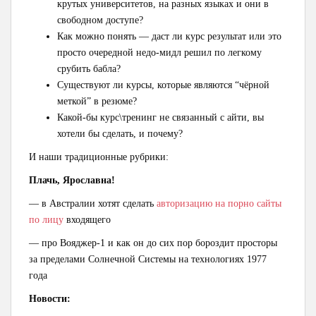
крутых университетов, на разных языках и они в
свободном доступе?
Как можно понять — даст ли курс результат или это
просто очередной недо-мидл решил по легкому
срубить бабла?
Существуют ли курсы, которые являются “чёрной
меткой” в резюме?
Какой-бы курс\тренинг не связанный с айти, вы
хотели бы сделать, и почему?
И наши традиционные рубрики:
Плачь, Ярославна!
— в Австралии хотят сделать
авторизацию на порно сайты
по лицу
входящего
— про Вояджер-1 и как он до сих пор бороздит просторы
за пределами Солнечной Системы на технологиях 1977
года
Новости: