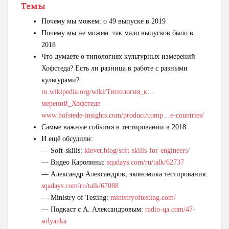
Темы
Почему мы можем: о 49 выпуске в 2019
Почему мы не можем: так мало выпусков было в
2018
Что думаете о типологиях культурных измерений
Хофстеда? Есть ли разница в работе с разными
культурами?
ru.wikipedia.org/wiki/Типология_к…
мерений_Хофстеде
www.hofstede-insights.com/product/comp…e-countries/
Самые важные события в тестировании в 2018
И ещё обсудили:
— Soft-skills:
klever.blog/soft-skills-for-engineers/
— Видео Каролины:
sqadays.com/ru/talk/62737
— Александр Александров, экономика тестирования:
sqadays.com/ru/talk/67088
— Ministry of Testing:
ministryoftesting.com/
— Подкаст с А. Александровым:
radio-qa.com/47-
solyanka