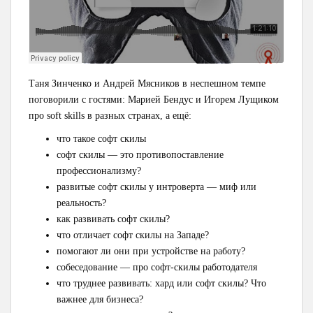
Таня Зинченко и Андрей Мясников в неспешном темпе
поговорили с гостями: Марией Бендус и Игорем Лущиком
про soft skills в разных странах, а ещё:
что такое софт скилы
софт скилы — это противопоставление
профессионализму?
развитые софт скилы у интроверта — миф или
реальность?
как развивать софт скилы?
что отличает софт скилы на Западе?
помогают ли они при устройстве на работу?
собеседование — про софт-скилы работодателя
что труднее развивать: хард или софт скилы? Что
важнее для бизнеса?