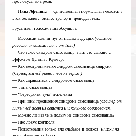
про локусы контроля.
—
Нина Афонина
— единственный нормальный человек в
этой безнадёге: бизнес тренер и преподаватель.
Грустными голосами мы обсудили:
— Массовый каминг аут от наших ведущих
(большой
разоблачительный плачь от Тани)
— Что такое синдром самозванца и как это связано с
эффектом Данинга-Крюгера
— Как воспринимается синдром самозванца снаружи
(Сергей, мы всё равно тебе не верим!)
— Как справляться с синдромом самозванца
— Типы самозванцев
— “Серебряная пуля” исцеления
— Причины проявления синдрома самозванца
(спойлер от
Нины: всё идёт из детства и школьного образования)
— Можно ли извлечь пользу из синдрома самозванца?
— Про локус контроля
— Психотерапия только для слабаков и психов
(шутки на