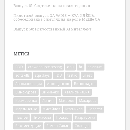
Выпуск 61: Софтскильная психотерапия
Пилотный выпуск QA VADIS — КУА ИДЁШЬ:
собеседование симуляция на роль Middle QA
Выпуск 60: Искусственный AI интеллект
МЕТКИ
BDD
crowdsource testing
dou
hr
selenium
softskills
sqa days
TDD
testlio
uTest
Автоматизация
Атрощенков
Виноградов
Винокурова
Зинченко
Квалификация
Крамаренко
Ланин
Макаров
Макарова
Мартыненко
Михайлов
Мясников
Новости
Павлов
Писчасова
Подкаст
Разработка
Рекомендации
Роман Савин
Солнцев